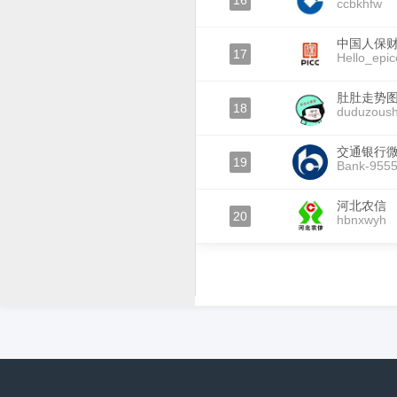
16
ccbkhfw
中国人保
17
Hello_epic
肚肚走势
18
duduzoush
交通银行
19
Bank-955
河北农信
20
hbnxwyh