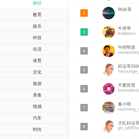
财经
96余哥
2
教育
娱乐
牛弹琴
3
bullpiano
科技
午间明道
生活
4
xuxiaomin
体育
好运哥200
5
haoyunge
文化
旅游
半夏投资
6
banxiafun
美食
秦小明
情感
7
xiaoming_
汽车
大红好运
8
gh_af097e
时尚