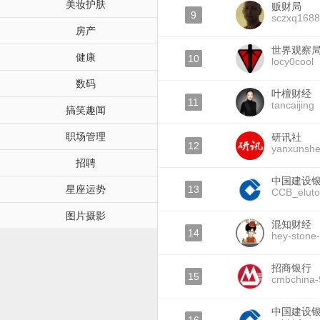
美妆护肤
贩财局
9
sczxq1688
房产
世界观察
健康
10
locy0cool
数码
叶檀财经
11
tancaijing
搞笑趣闻
职场管理
研讯社
12
yanxunsh
招聘
中国建设
星座运势
13
CCB_elut
图片摄影
混知财经
14
hey-stone
招商银行
15
cmbchina
中国建设