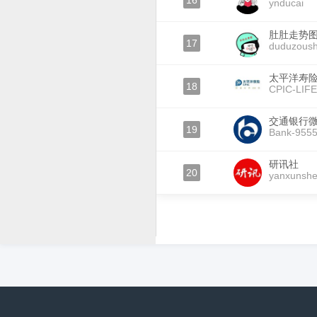
16
ynducai
肚肚走势
17
duduzoush
太平洋寿
18
CPIC-LIFE
交通银行
19
Bank-955
研讯社
20
yanxunsh