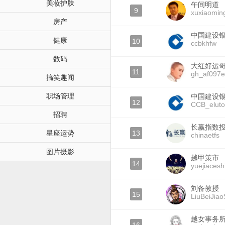
美妆护肤
午间明道
9
xuxiaomin
房产
中国建设
健康
10
ccbkhfw
数码
大红好运
11
gh_af097e
搞笑趣闻
职场管理
中国建设
12
CCB_elut
招聘
长赢指数
星座运势
13
chinaetfs
图片摄影
越甲策市
14
yuejiacesh
刘备教授
15
LiuBeiJia
越女事务