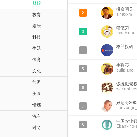
财经
投资明见
2
sinaxxm
教育
娱乐
猫笔刀
3
maobidao
科技
格兰投研
生活
4
体育
牛弹琴
5
bullpiano
文化
旅游
饭统戴老
6
worldofbo
美食
好运哥200
情感
7
haoyunge
汽车
中国农业
8
Ebanking-
时尚