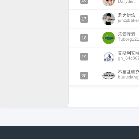
16
Dailydiet
君之烘焙
17
junzsbake
乐堡啤酒
18
Tuborg12
莫斯利安MO
19
gh_64c86
不相及研
20
buuuxiangj