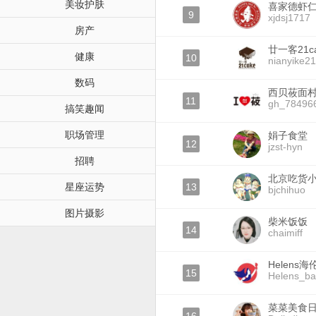
美妆护肤
喜家德虾
9
xjdsj1717
房产
廿一客21c
健康
10
nianyike2
数码
西贝莜面
11
gh_78496
搞笑趣闻
职场管理
娟子食堂
12
jzst-hyn
招聘
北京吃货
星座运势
13
bjchihuo
图片摄影
柴米饭饭
14
chaimiff
Helens海
15
Helens_ba
菜菜美食