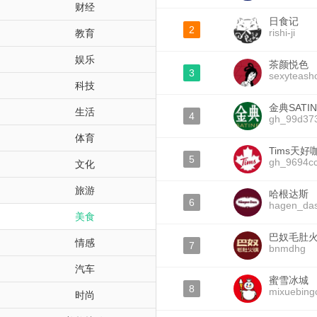
财经
日食记
2
rishi-ji
教育
娱乐
茶颜悦色
3
sexyteash
科技
金典SATIN
生活
4
gh_99d37
体育
Tims天好
5
gh_9694c
文化
旅游
哈根达斯
6
hagen_das
美食
巴奴毛肚
情感
7
bnmdhg
汽车
蜜雪冰城
8
mixuebing
时尚