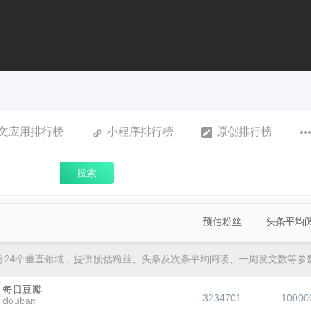
文应用排行榜
小程序排行榜
原创排行榜
搜索
预估粉丝
头条平均
分24个垂直领域，提供预估粉丝、头条及次条平均阅读、一周发文数等参
每日豆瓣
3234701
10000
douban