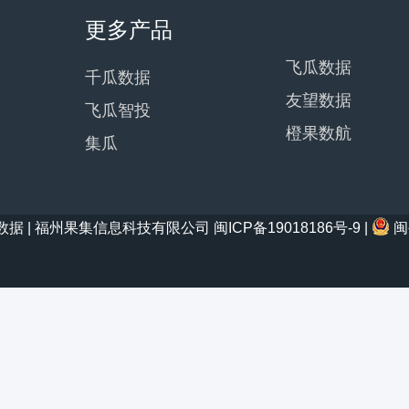
更多产品
飞瓜数据
千瓜数据
友望数据
飞瓜智投
橙果数航
集瓜
21 西瓜数据 | 福州果集信息科技有限公司
闽ICP备19018186号-9
|
闽