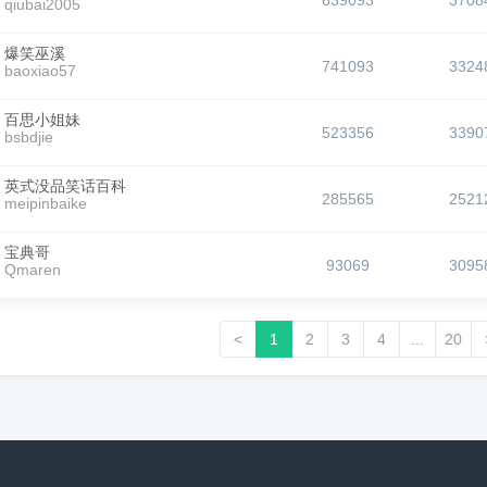
639093
3708
qiubai2005
爆笑巫溪
741093
3324
baoxiao57
百思小姐妹
523356
3390
bsbdjie
英式没品笑话百科
285565
2521
meipinbaike
宝典哥
93069
3095
Qmaren
<
1
2
3
4
...
20