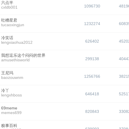
六点半
1096730
4819
cxldb001
吐槽星君
1232274
6083
tucaoxingjun
冷笑话
626402
4520
lengxiaohua2012
我想逗乐这个闷闷的世界
299138
4044
amusethisworld
王尼玛
1256766
3821
baozouwnm
冷丫
646418
5251
lengxhboss
69meme
820843
3308
memes699
糗事百科