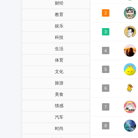
财经
2
教育
娱乐
3
科技
生活
4
体育
5
文化
旅游
6
美食
情感
7
汽车
8
时尚