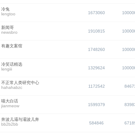
冷兔
1673060
10000
lengtoo
新闻哥
1910815
10000
newsbro
有趣文案馆
1748260
10000
冷笑话精选
1329624
10000
lengiii
不正常人类研究中心
1172542
8467
hahahabzc
喵大白话
1599379
8398
jianmeow
奔波儿灞与灞波儿奔
584846
6718
bb2b2bb