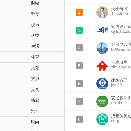
财经
天机奇谈
2
TianJiTXu
教育
娱乐
室内设计
3
cjyli08122
科技
京房早八
生活
4
BJKeepris
体育
子木聊房
5
zimuliaofa
文化
旅游
建筑管理
6
jzgl58
美食
安居客深
情感
7
anjukesz
汽车
成都购房
8
cd-gft
时尚