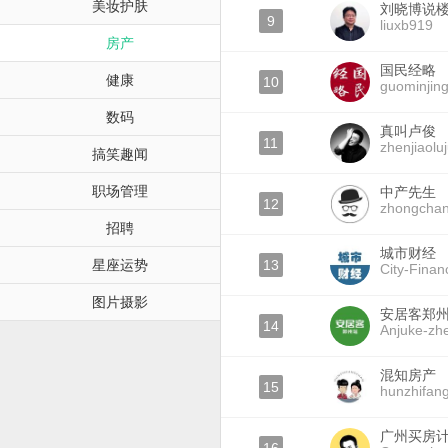
美妆护肤
刘晓博说
9
liuxb919
房产
国民经略
健康
10
guominjing
数码
真叫卢俊
11
zhenjiaolu
搞笑趣闻
职场管理
中产先生
12
zhongchan
招聘
城市财经
星座运势
13
City-Finan
图片摄影
安居客郑
14
Anjuke-zh
混知房产
15
hunzhifan
广州买房