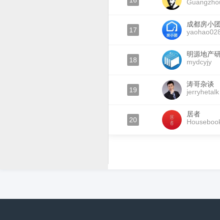
16
Guangzho
成都房小
17
yaohao02
明源地产
18
mydcyjy
涛哥杂谈
19
jerryhetalk
居者
20
Houseboo