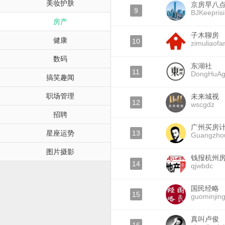
美妆护肤
京房早八
9
BJKeepris
房产
子木聊房
健康
10
zimuliaofa
数码
东湖社
11
DongHuAg
搞笑趣闻
职场管理
未来城视
12
wscgdz
招聘
广州买房
星座运势
13
Guangzho
图片摄影
钱报杭州
14
qjwbdc
国民经略
15
guominjing
真叫卢俊