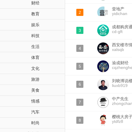
财经
壹地产
2
yidichan
教育
娱乐
成都购房
3
cd-gft
科技
西安楼市
生活
4
xalsqb
体育
渝成财经
5
cqzhenghe
文化
旅游
刘晓博说
6
liuxb919
美食
中产先生
情感
7
zhongchan
汽车
樱桃大房
8
ytdfz8
时尚