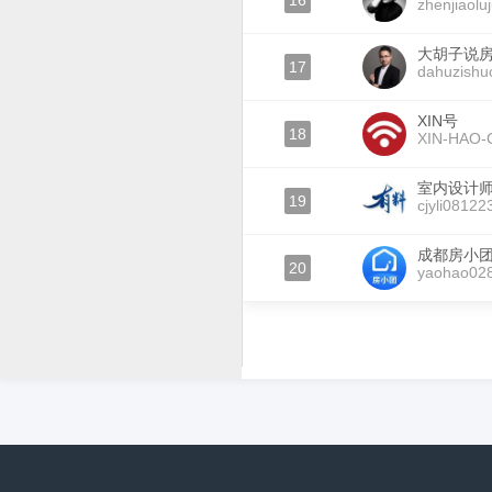
16
zhenjiaolu
大胡子说
17
dahuzishu
XIN号
18
XIN-HAO-
室内设计
19
cjyli08122
成都房小
20
yaohao02