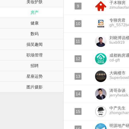
美妆护肤
子木聊房
9
zimuliaofa
房产
专聊房君
健康
10
gh_5572b
数码
刘晓博说
11
liuxb919
搞笑趣闻
职场管理
成都购房
12
cd-gft
招聘
大碗楼市
星座运势
13
Superbowl
图片摄影
涛哥杂谈
14
jerryhetalk
中产先生
15
zhongchan
明源地产