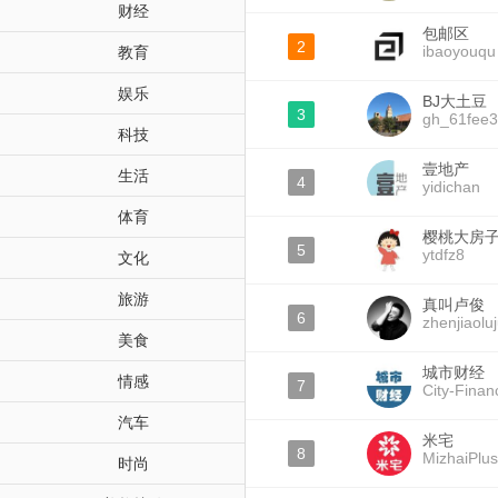
财经
包邮区
2
ibaoyouqu
教育
娱乐
BJ大土豆
3
gh_61fee
科技
壹地产
生活
4
yidichan
体育
樱桃大房
5
ytdfz8
文化
旅游
真叫卢俊
6
zhenjiaolu
美食
城市财经
情感
7
City-Finan
汽车
米宅
8
MizhaiPlus
时尚