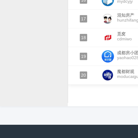
16
mydcyjy
混知房产
17
hunzhifan
觅窝
18
cdmiwo
成都房小
19
yaohao02
魔都财观
20
moducaig