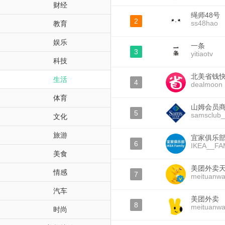
财经
绳师48号
2
ss48hao
教育
娱乐
一条
3
yitiaotv
科技
北美省钱
生活
4
dealmoon
体育
山姆会员
5
samsclub_
文化
旅游
宜家俱乐
6
IKEA__FA
美食
美团外卖
情感
7
meituanwa
汽车
美团外卖
8
meituanwa
时尚