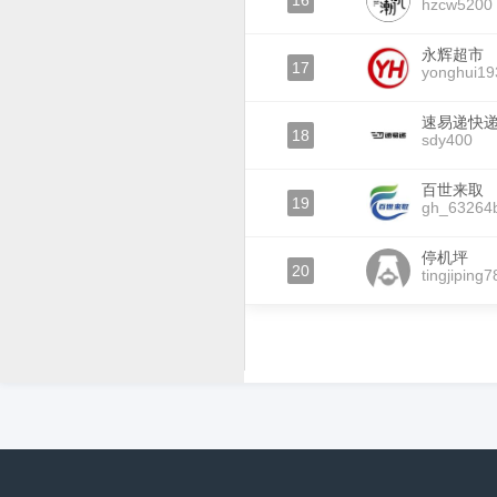
16
hzcw5200
永辉超市
17
yonghui19
速易递快
18
sdy400
百世来取
19
gh_63264
停机坪
20
tingjiping7