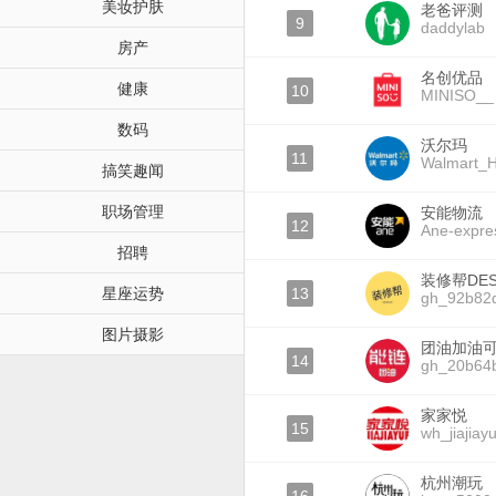
美妆护肤
老爸评测
9
daddylab
房产
名创优品
健康
10
MINISO__
数码
沃尔玛
11
Walmart_H
搞笑趣闻
职场管理
安能物流
12
Ane-expre
招聘
装修帮DES
星座运势
13
gh_92b82
图片摄影
团油加油
14
gh_20b64
家家悦
15
wh_jiajiay
杭州潮玩