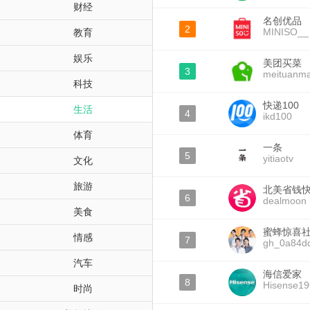
财经
名创优品
2
MINISO__
教育
娱乐
美团买菜
3
meituanma
科技
快递100
生活
4
ikd100
体育
一条
5
yitiaotv
文化
旅游
北美省钱
6
dealmoon
美食
蜜蜂惊喜
情感
7
gh_0a84d
汽车
海信爱家
8
Hisense19
时尚