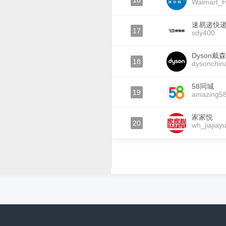
16
Walmart_H
速易递快
17
sdy400
Dyson戴森
18
dysonchin
58同城
19
amazing5
家家悦
20
wh_jiajiay