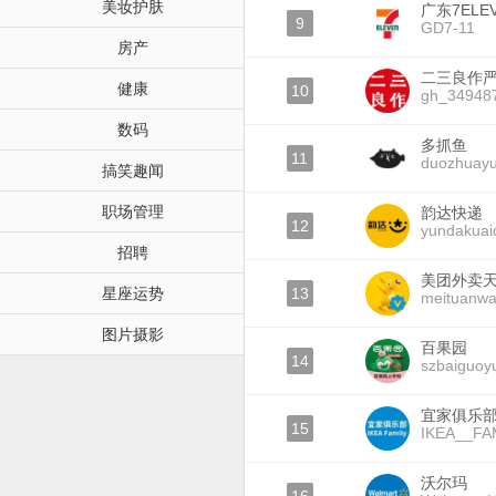
美妆护肤
广东7ELE
9
GD7-11
房产
二三良作
健康
10
gh_34948
数码
多抓鱼
11
duozhuay
搞笑趣闻
职场管理
韵达快递
12
yundakuai
招聘
美团外卖
星座运势
13
meituanwa
图片摄影
百果园
14
szbaiguoy
宜家俱乐
15
IKEA__FA
沃尔玛