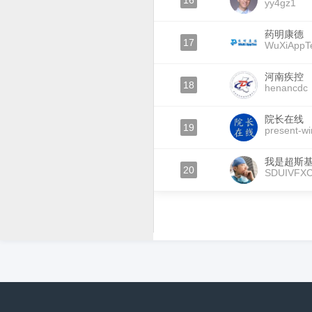
16
yy4gz1
药明康德
17
WuXiAppT
河南疾控
18
henancdc
院长在线
19
present-wi
我是超斯
20
SDUIVFX