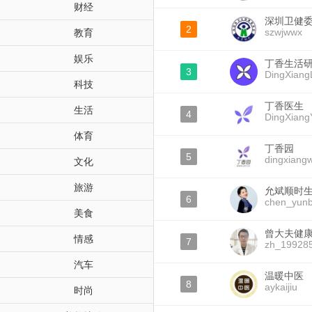
财经
深圳卫健
2
szwjwwx
教育
娱乐
丁香生活
3
DingXiang
科技
丁香医生
生活
4
DingXiang
体育
丁香园
5
dingxiang
文化
旅游
允斌顺时
6
chen_yunb
美食
曾大夫健
情感
7
zh_19928
汽车
温暖中医
8
aykaijiu
时尚