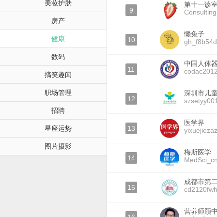
美妆护肤
第十一诊
9
Consultin
房产
懒兔子
健康
10
gh_f8b54
数码
中国人体
11
codac201
搞笑趣闻
职场管理
深圳市儿
12
szsetyy00
招聘
医学界
星座运势
13
yixuejiezaz
图片摄影
梅斯医学
14
MedSci_c
成都市第
15
cd2120fw
营养师顾