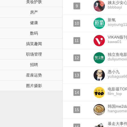
美妆护肤
姨太少女
9
bbbbayi
房产
新氧
健康
10
soyoung1
数码
VIKAN薇
11
kawa01
搞笑趣闻
职场管理
独立鱼电
12
duliyumov
招聘
愚小九
星座运势
13
yubagua6
图片摄影
电影最TO
14
film_top
韩国me2d
15
hanguome
暴走大事