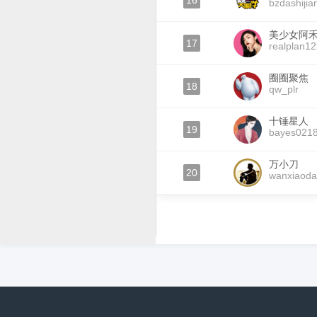
16
bzdashijia
美少女阿
17
realplan1
圈圈聚焦
18
qw_plr
十锤星人
19
bayes021
万小刀
20
wanxiaod