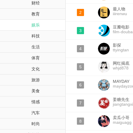
财经
最人物
2
iiirenwu
教育
娱乐
豆瓣电影
3
film-doub
科技
影探
生活
4
ttyingtan
体育
网红揭底
5
whjd878
文化
旅游
MAYDAY
6
maydayzo
美食
姜糖先生
情感
7
jiangtang
汽车
卖瓜小哥
8
maiguagg
时尚