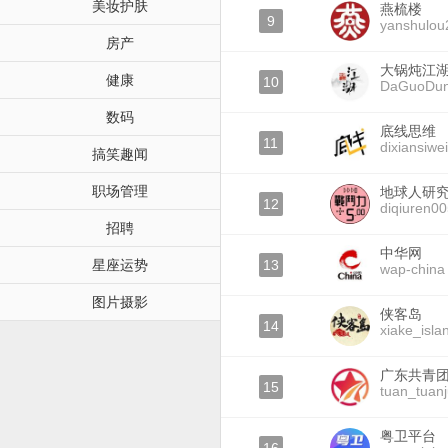
美妆护肤
燕梳楼
9
yanshulou
房产
大锅炖江
健康
10
DaGuoDun
数码
底线思维
11
dixiansiwei
搞笑趣闻
职场管理
地球人研
12
diqiuren0
招聘
中华网
星座运势
13
wap-china
图片摄影
侠客岛
14
xiake_isla
广东共青
15
tuan_tuan
粤卫平台