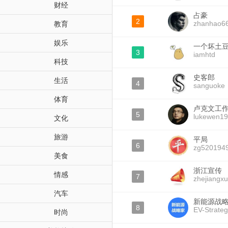
财经
占豪
2
zhanhao6
教育
娱乐
一个坏土
3
iamhtd
科技
史客郎
生活
4
sanguoke
体育
卢克文工
5
lukewen1
文化
旅游
平局
6
zg520194
美食
浙江宣传
情感
7
zhejiangx
汽车
新能源战
8
EV-Strate
时尚