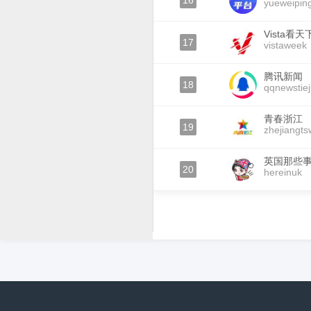
16
yueweiping
Vista看天
17
vistaweek
腾讯新闻
18
qqnewstie
青春浙江
19
zhejiangts
英国那些
20
hereinuk