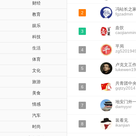
财经
冯站长之
2
fgzadmin
教育
娱乐
血饮
3
caojianmi
科技
平局
生活
4
zg520194
体育
卢克文工
5
lukewen1
文化
旅游
共青团中
6
gqtzy2014
美食
地安门外
情感
7
damyyxr
汽车
装看见
8
ikanjian
时尚