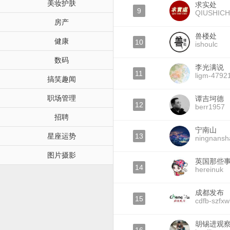
美妆护肤
求实处
9
QIUSHICH
房产
兽楼处
健康
10
ishoulc
数码
李光满说
11
ligm-4792
搞笑趣闻
职场管理
谭吉坷德
12
berr1957
招聘
宁南山
星座运势
13
ningnans
图片摄影
英国那些
14
hereinuk
成都发布
15
cdfb-szfx
胡锡进观