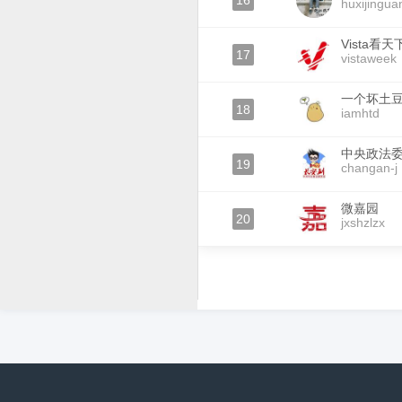
16
huxijingua
Vista看天
17
vistaweek
一个坏土
18
iamhtd
中央政法
19
changan-j
微嘉园
20
jxshzlzx