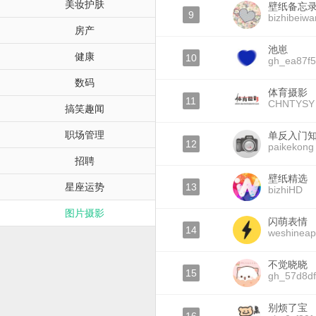
美妆护肤
壁纸备忘
9
bizhibeiwa
房产
池崽
健康
10
gh_ea87f
数码
体育摄影
11
CHNTYSY
搞笑趣闻
职场管理
单反入门
12
paikekong
招聘
壁纸精选
星座运势
13
bizhiHD
图片摄影
闪萌表情
14
weshinea
不觉晓晓
15
gh_57d8d
别烦了宝