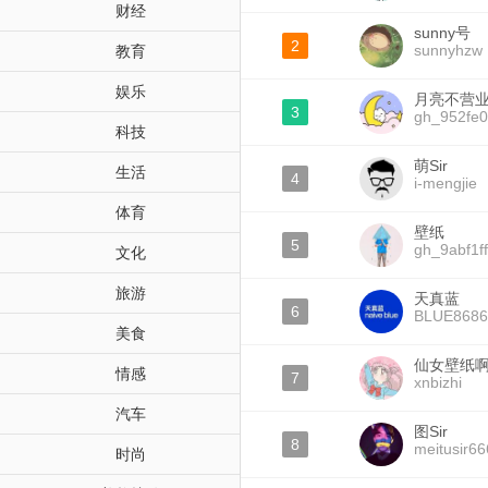
财经
sunny号
2
sunnyhzw
教育
娱乐
月亮不营
3
gh_952fe0
科技
萌Sir
生活
4
i-mengjie
体育
壁纸
5
gh_9abf1ff
文化
旅游
天真蓝
6
BLUE8686
美食
仙女壁纸
情感
7
xnbizhi
汽车
图Sir
8
meitusir66
时尚