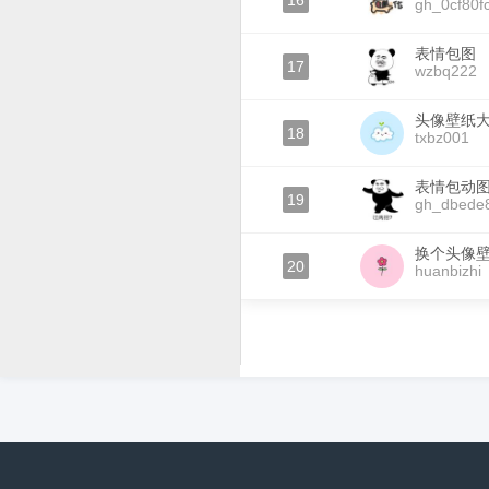
16
gh_0cf80f
表情包图
17
wzbq222
头像壁纸
18
txbz001
表情包动
19
gh_dbede
换个头像
20
huanbizhi