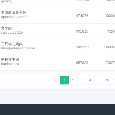
1552284
9863
gdsksy
奥鹏教育微学吧
474076
10000
openedutainment
育学园
991815
7925
cuiyutao2015
三只糕的妈妈
1083257
10000
niangaofagao-mama
憨爸在美国
957929
7307
hanhanusa
<
1
2
3
4
...
20