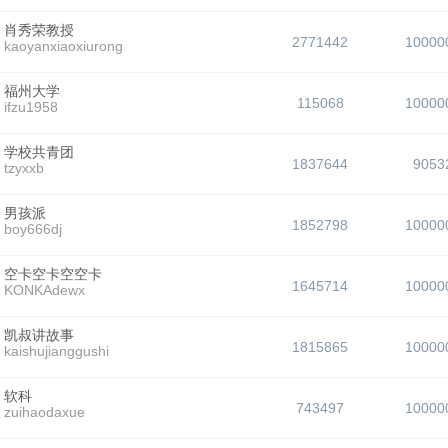
肖秀荣教授
2771442
10000
kaoyanxiaoxiurong
福州大学
115068
10000
ifzu1958
学校共青团
1837644
9053
tzyxxb
男孩派
1852798
10000
boy666dj
空卡空卡空空卡
1645714
10000
KONKAdewx
凯叔讲故事
1815865
10000
kaishujianggushi
软科
743497
10000
zuihaodaxue