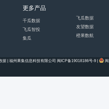
更多产品
飞瓜数据
千瓜数据
友望数据
飞瓜智投
橙果数航
集瓜
21 西瓜数据 | 福州果集信息科技有限公司
闽ICP备19018186号-9
|
闽