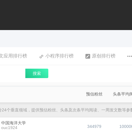
文应用排行榜
小程序排行榜
原创排行榜
搜索
预估粉丝
头条平均
分24个垂直领域，提供预估粉丝、头条及次条平均阅读、一周发文数等参
中国海洋大学
344979
10000
ouc1924