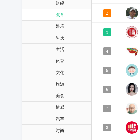
财经
2
教育
娱乐
3
科技
生活
4
体育
5
文化
旅游
6
美食
情感
7
汽车
8
时尚