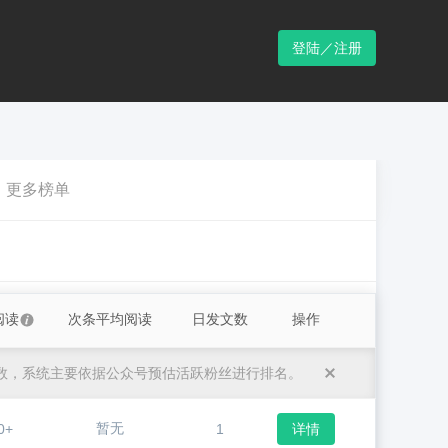
登陆／注册
更多榜单
阅读
次条平均阅读
日发文数
操作
数，系统主要依据公众号预估活跃粉丝进行排名。
暂无
0+
1
详情