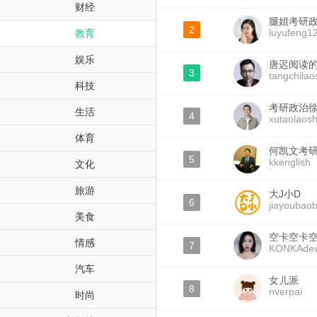
财经
腿姐考研
2
luyufeng1
教育
娱乐
唐迟阅读
3
tangchilao
科技
考研政治
生活
4
xutaolaos
体育
何凯文考
5
kkenglish
文化
旅游
大J小D
6
jiayoubao
美食
空卡空卡
情感
7
KONKAde
汽车
女儿派
8
nverpai
时尚