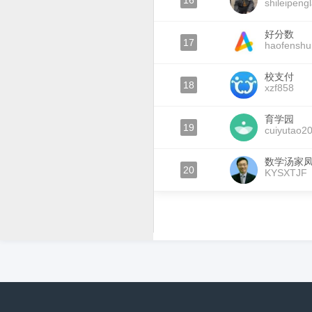
16
shileipeng
好分数
17
haofenshu
校支付
18
xzf858
育学园
19
cuiyutao2
数学汤家
20
KYSXTJF