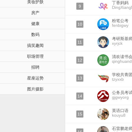
美妆护肤
丁香妈妈
9
DingXian
房产
粉笔公考
健康
10
fenbigwy
数码
考研斯基
11
xyrjck
搞笑趣闻
职场管理
清欢读书
12
qinghuand
招聘
学校共青
星座运势
13
tzyxxb
图片摄影
公务员考
14
gjgwyorg
英语口语
15
kouyu8
石雷鹏老