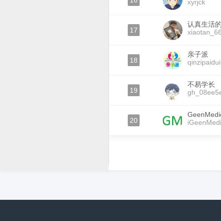
16
xyrjck
认真生活
17
xiaotan_6
亲子派
18
qinzipaidui
不易学长
19
gh_08ee5e
GeenMedi
20
iGeenMedi