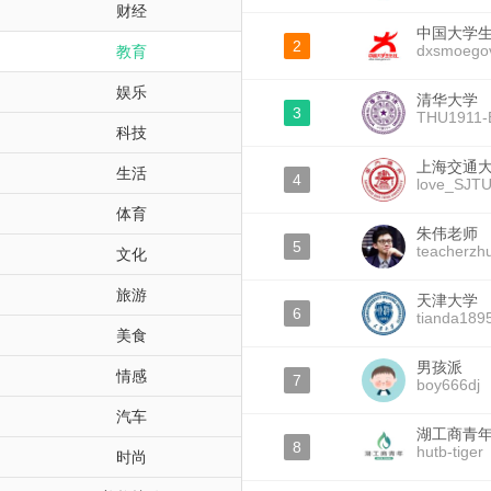
财经
中国大学
2
dxsmoego
教育
娱乐
清华大学
3
THU1911-
科技
上海交通
生活
4
love_SJT
体育
朱伟老师
5
teacherzh
文化
旅游
天津大学
6
tianda189
美食
男孩派
情感
7
boy666dj
汽车
湖工商青
8
hutb-tiger
时尚