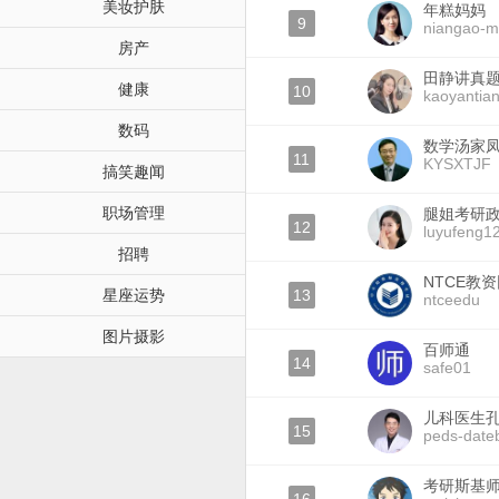
美妆护肤
年糕妈妈
9
niangao-
房产
田静讲真
健康
10
kaoyantian
数码
数学汤家
11
KYSXTJF
搞笑趣闻
职场管理
腿姐考研
12
luyufeng1
招聘
NTCE教
星座运势
13
ntceedu
图片摄影
百师通
14
safe01
儿科医生
15
peds-date
考研斯基