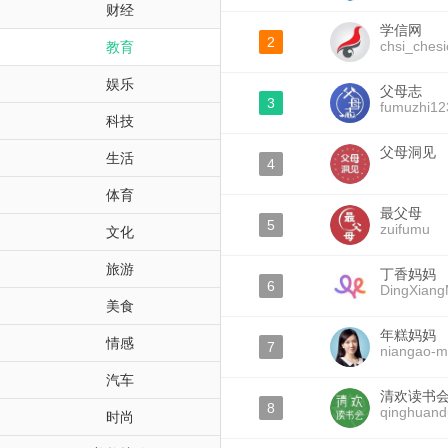
财经
学信网
2
chsi_chesi
教育
娱乐
父母志
3
fumuzhi12
科技
父母洞见
生活
4
体育
最父母
5
zuifumu
文化
旅游
丁香妈妈
6
DingXian
美食
年糕妈妈
情感
7
niangao-
汽车
清欢读书
8
qinghuand
时尚