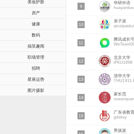
美妆护肤
华研外语
9
huayanbo
房产
亲子派
健康
10
qinzipaidui
数码
腾讯成长
11
WeTeam0
搞笑趣闻
职场管理
北京大学
12
iPKU1898
招聘
清华大学
星座运势
13
THU1911-
图片摄影
家长范
14
xueanqua
广东省教
15
gdsksy
男孩派