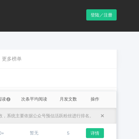
登陆／注册
更多榜单
阅读
次条平均阅读
月发文数
操作
数，系统主要依据公众号预估活跃粉丝进行排名。
暂无
0+
5
详情