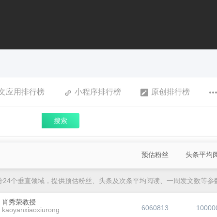
文应用排行榜
小程序排行榜
原创排行榜
搜索
预估粉丝
头条平均
分24个垂直领域，提供预估粉丝、头条及次条平均阅读、一周发文数等参
肖秀荣教授
6060813
10000
kaoyanxiaoxiurong