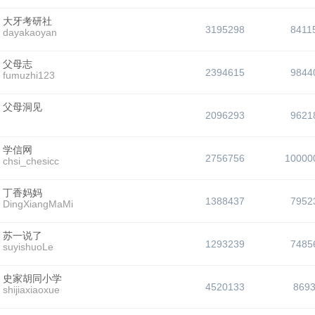
大牙考研社
3195298
8411
dayakaoyan
父母志
2394615
9844
fumuzhi123
父母洞见
2096293
9621
学信网
2756756
10000
chsi_chesicc
丁香妈妈
1388437
7952
DingXiangMaMi
苏一说了
1293239
7485
suyishuoLe
史家胡同小学
4520133
869
shijiaxiaoxue