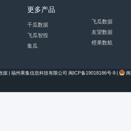
更多产品
飞瓜数据
千瓜数据
友望数据
飞瓜智投
橙果数航
集瓜
21 西瓜数据 | 福州果集信息科技有限公司
闽ICP备19018186号-9
|
闽