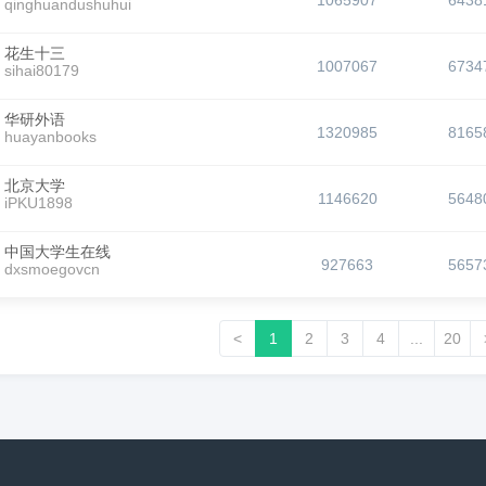
1065907
6438
qinghuandushuhui
花生十三
1007067
6734
sihai80179
华研外语
1320985
8165
huayanbooks
北京大学
1146620
5648
iPKU1898
中国大学生在线
927663
5657
dxsmoegovcn
<
1
2
3
4
...
20