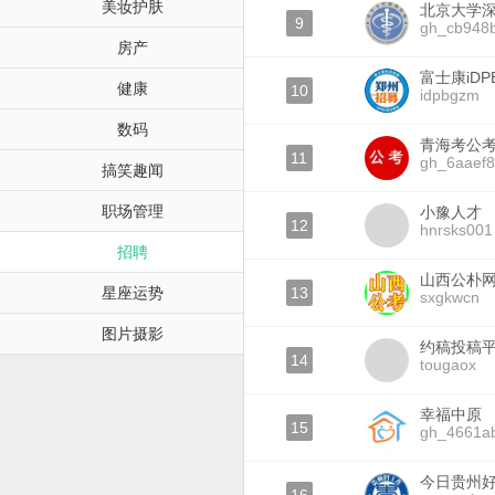
美妆护肤
北京大学
9
gh_cb948
房产
富士康iD
健康
10
idpbgzm
数码
青海考公
11
gh_6aaef8
搞笑趣闻
职场管理
小豫人才
12
hnrsks001
招聘
山西公朴
星座运势
13
sxgkwcn
图片摄影
约稿投稿
14
tougaox
幸福中原
15
gh_4661a
今日贵州