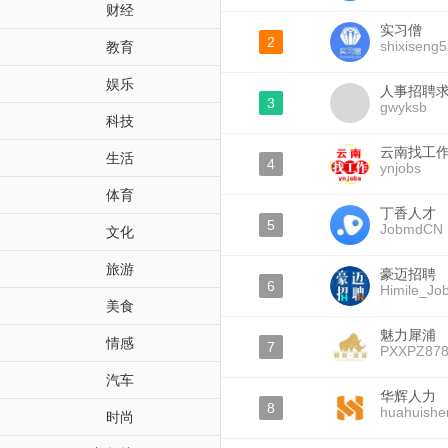
财经
实习僧
2
shixiseng
教育
娱乐
人事招聘
3
gwyksb
科技
云南找工
生活
4
ynjobs
体育
丁香人才
5
JobmdCN
文化
旅游
豪迈招聘
6
Himile_Jo
美食
魅力犀浦
情感
7
PXXPZ878
汽车
华辉人力
8
huahuish
时尚