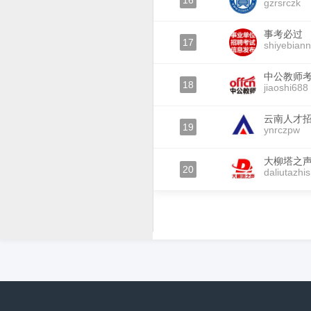
16
gzrsrczk
事考必过
17
shiyebiann
中公教师
18
jiaoshi688
云南人才
19
ynrczpw
大柳塔之
20
daliutazhi