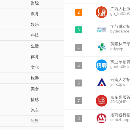
财经
广西人社
2
gh_56039
教育
娱乐
字节跳动
3
bytedance_
科技
药圈林同
生活
4
gdyyzp
体育
事业单招
5
ganbu365
文化
旅游
云南人才
6
ynrczpw
美食
京东客服
情感
7
JDSQHR
汽车
招商银行
8
cmbzhaop
时尚