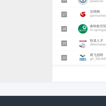
16
jsswsrcw
甘聘网
17
gansuzha
春秋航空
18
hr-springai
轨道人才
19
ditiezhaop
商飞招聘
20
gh_56c94