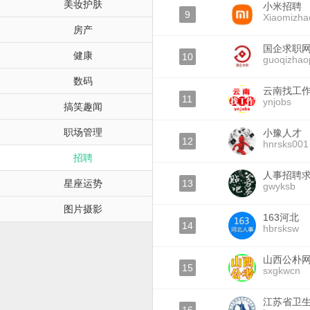
美妆护肤
小米招聘
9
Xiaomizha
房产
国企求职
健康
10
guoqizhao
数码
云南找工
11
ynjobs
搞笑趣闻
职场管理
小豫人才
12
hnrsks001
招聘
人事招聘
星座运势
13
gwyksb
图片摄影
163河北
14
hbrsksw
山西公朴
15
sxgkwcn
江苏省卫