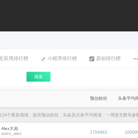
文应用排行榜
小程序排行榜
原创排行榜
搜索
预估粉丝
头条平均
分24个垂直领域，提供预估粉丝、头条及次条平均阅读、一周发文数等参
Alex大叔
1704963
10000
astro_alex