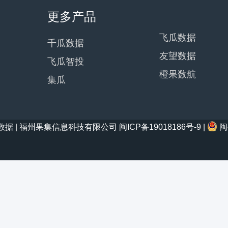
更多产品
飞瓜数据
千瓜数据
友望数据
飞瓜智投
橙果数航
集瓜
21 西瓜数据 | 福州果集信息科技有限公司
闽ICP备19018186号-9
|
闽