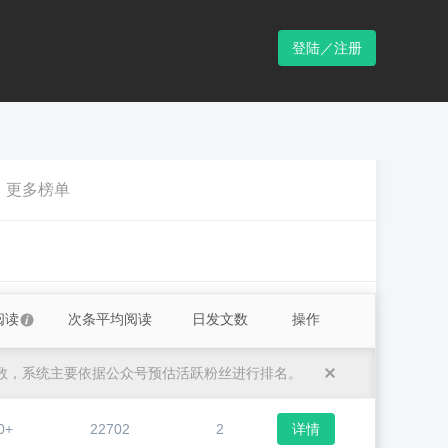
登陆／注册
更多榜单
阅读
次条平均阅读
日发文数
操作
数，系统主要依据公众号预估活跃粉丝进行排名。
0+
22702
2
详情