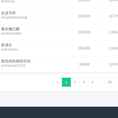
249626
1653
leimenyi
走进天秤
335889
1672
zoujintiancheng
重庆懒汉圈
202939
1309
wudutuodan
星译社
265485
1316
astrotrans
殷浩然的易经空间
34958
1247
yinhaoran6111
<
1
2
3
4
...
20