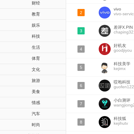
财经
vivo
2
vivo-servi
教育
娱乐
差评X.PIN
3
chaping32
科技
好机友
生活
4
goodjiyou
体育
科技美学
5
kejimx
文化
旅游
哎咆科技
6
guofen12
美食
小白测评
情感
7
wangjiong
汽车
科技狐
8
kejihutv
时尚