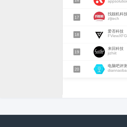
16
appsolutio
找靓机科
17
zljtech
爱否科技
18
FViewXFG
来回科技
19
jizhiit
电脑吧评
20
diannaoba