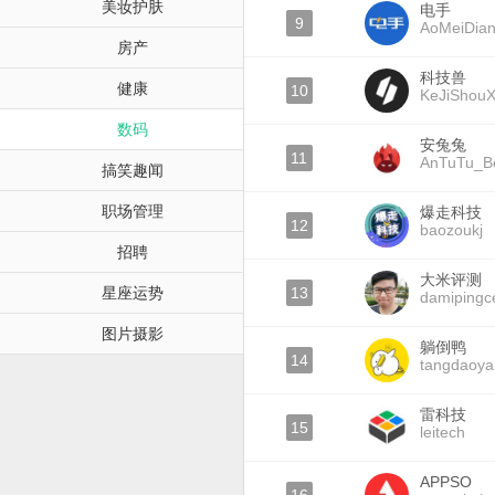
美妆护肤
电手
9
AoMeiDia
房产
科技兽
健康
10
KeJiShou
数码
安兔兔
11
AnTuTu_B
搞笑趣闻
职场管理
爆走科技
12
baozoukj
招聘
大米评测
星座运势
13
damipingc
图片摄影
躺倒鸭
14
tangdaoya
雷科技
15
leitech
APPSO