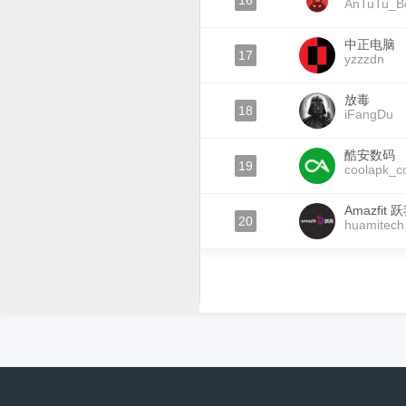
16
AnTuTu_B
中正电脑
17
yzzzdn
放毒
18
iFangDu
酷安数码
19
coolapk_
Amazfit 
20
huamitech