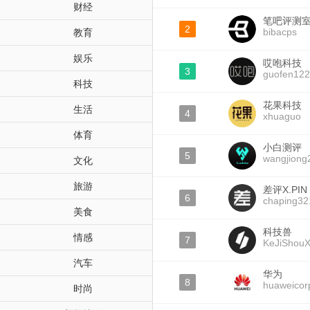
财经
笔吧评测
2
bibacps
教育
娱乐
哎咆科技
3
guofen12
科技
花果科技
生活
4
xhuaguo
体育
小白测评
5
wangjiong
文化
旅游
差评X.PIN
6
chaping32
美食
科技兽
情感
7
KeJiShou
汽车
华为
8
huaweicor
时尚