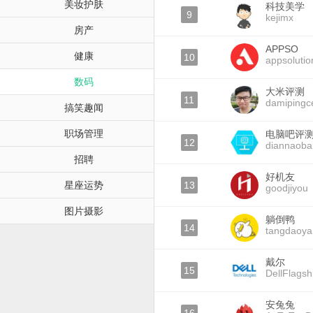
美妆护肤
科技美学
9
kejimx
房产
APPSO
健康
10
appsolutio
数码
大米评测
11
damipingc
搞笑趣闻
职场管理
电脑吧评
12
diannaoba
招聘
好机友
星座运势
13
goodjiyou
图片摄影
躺倒鸭
14
tangdaoya
戴尔
15
DellFlagsh
安兔兔