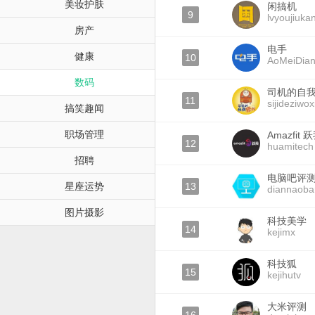
美妆护肤
闲搞机
9
lvyoujiuka
房产
电手
健康
10
AoMeiDia
数码
司机的自
11
sijideziwo
搞笑趣闻
职场管理
Amazfit 
12
huamitech
招聘
电脑吧评
星座运势
13
diannaoba
图片摄影
科技美学
14
kejimx
科技狐
15
kejihutv
大米评测