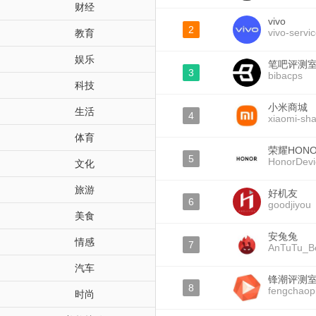
财经
vivo
2
vivo-servi
教育
娱乐
笔吧评测
3
bibacps
科技
小米商城
生活
4
xiaomi-sh
体育
荣耀HON
5
HonorDevi
文化
旅游
好机友
6
goodjiyou
美食
安兔兔
情感
7
AnTuTu_B
汽车
锋潮评测
8
fengchaop
时尚