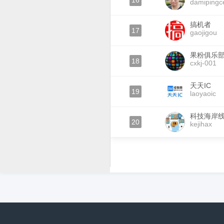
16
damipingc
搞机者
17
gaojigou
果粉俱乐
18
cxkj-001
天天IC
19
laoyaoic
科技海岸
20
kejihax