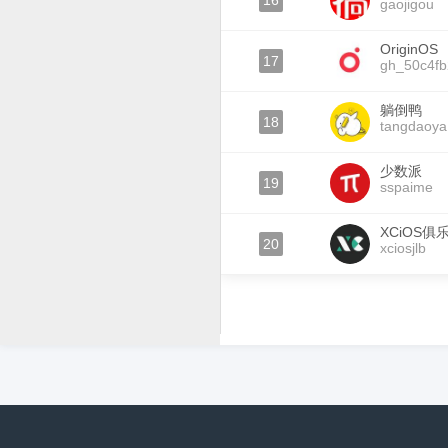
16
gaojigou
OriginOS
17
gh_50c4f
躺倒鸭
18
tangdaoya
少数派
19
sspaime
XCiOS俱
20
xciosjlb