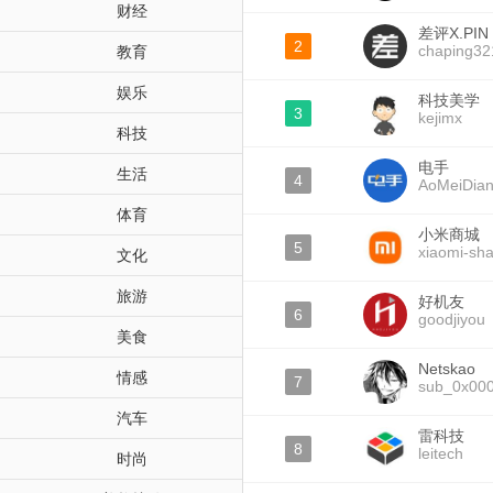
财经
差评X.PIN
2
chaping32
教育
娱乐
科技美学
3
kejimx
科技
电手
生活
4
AoMeiDia
体育
小米商城
5
xiaomi-sh
文化
旅游
好机友
6
goodjiyou
美食
Netskao
情感
7
sub_0x00
汽车
雷科技
8
leitech
时尚