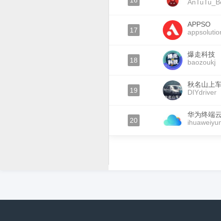
16
AnTuTu_B
APPSO
17
appsolutio
爆走科技
18
baozoukj
秋名山上
19
DIYdriver
华为终端
20
ihuaweiyu