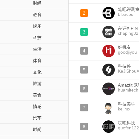
财经
笔吧评测
2
bibacps
教育
娱乐
差评X.PIN
3
chaping32
科技
好机友
生活
4
goodjiyou
体育
科技兽
5
KeJiShou
文化
旅游
Amazfit 
6
huamitech
美食
科技美学
情感
7
kejimx
汽车
哎咆科技
8
guofen12
时尚