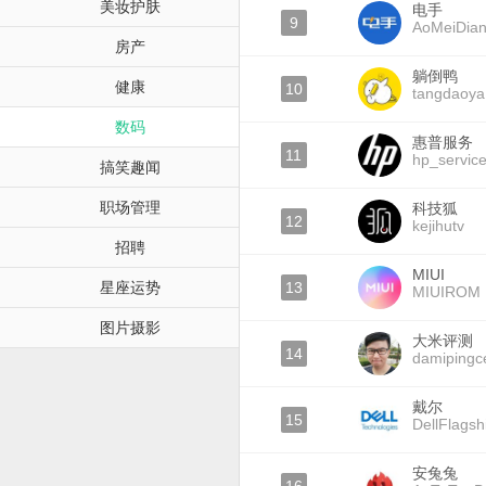
美妆护肤
电手
9
AoMeiDia
房产
躺倒鸭
健康
10
tangdaoya
数码
惠普服务
11
hp_servic
搞笑趣闻
职场管理
科技狐
12
kejihutv
招聘
MIUI
星座运势
13
MIUIROM
图片摄影
大米评测
14
damipingc
戴尔
15
DellFlagsh
安兔兔