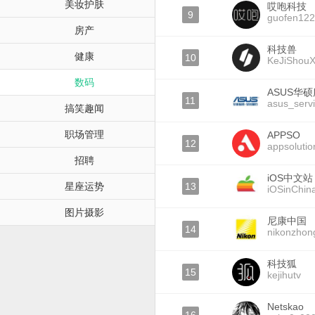
美妆护肤
哎咆科技
9
guofen12
房产
科技兽
健康
10
KeJiShou
数码
ASUS华
11
asus_serv
搞笑趣闻
职场管理
APPSO
12
appsolutio
招聘
iOS中文站
星座运势
13
iOSinChin
图片摄影
尼康中国
14
nikonzhon
科技狐
15
kejihutv
Netskao