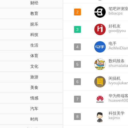
财经
笔吧评测
2
bibacps
教育
娱乐
好机友
3
goodjiyou
科技
电手
生活
4
AoMeiDia
体育
数码辣条
5
shumalati
文化
旅游
闲搞机
6
lvyoujiuka
美食
华为终端
情感
7
huawei40
汽车
科技美学
8
kejimx
时尚