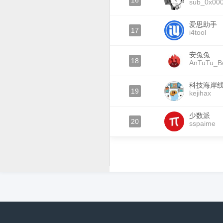
16
sub_0x00
爱思助手
17
i4tool
安兔兔
18
AnTuTu_B
科技海岸
19
kejihax
少数派
20
sspaime