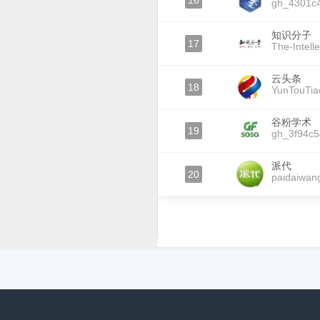
16
gh_4301c4
知识分子
17
The-Intelle
云头条
18
YunTouTia
谷粉学术
19
gh_3f94c
派代
20
paidaiwan