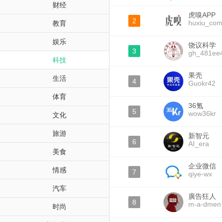
财经
虎嗅APP
2
huxiu_co
教育
娱乐
饶议科学
3
gh_481ee
科技
果壳
生活
4
Guokr42
体育
36氪
5
wow36kr
文化
旅游
新智元
6
AI_era
美食
企业微信
情感
7
qiye-wx
汽车
廣告狂人
8
m-a-dmen
时尚