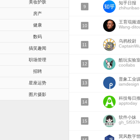
美妆护肤
知乎日报
9
zhihuribao
房产
王育琨频
健康
10
Wang-ditou
数码
乌鸦校尉
11
CaptainW
搞笑趣闻
职场管理
酷玩实验
12
coollabs
招聘
普象工业
星座运势
13
iamdesign
图片摄影
科技每日
14
apptoday
软件小妹
15
gh_5f597f
巽风数字