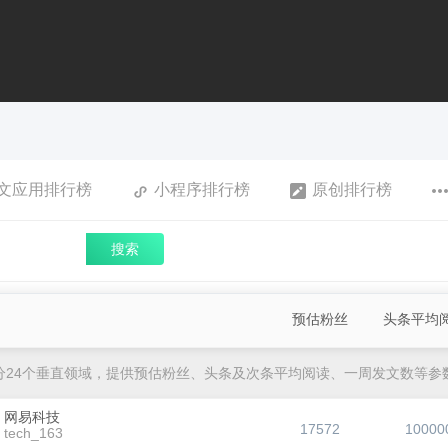
文应用排行榜
小程序排行榜
原创排行榜
搜索
预估粉丝
头条平均
分24个垂直领域，提供预估粉丝、头条及次条平均阅读、一周发文数等参
网易科技
17572
10000
tech_163