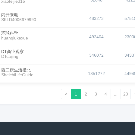
52048
412
xiaofeijie316
闪开来电
483273
5751
SKLD4006679990
环球科学
492404
2300
huanqiukexue
DT商业观察
346072
3433
DTcaijing
西二旗生活指北
1351272
4494
ShelchiLifeGuide
<
1
2
3
4
...
20