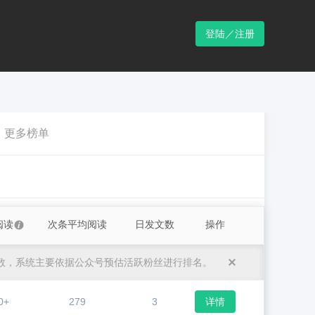
登陆／注册
更多榜单
阅读
次条平均阅读
日发文数
操作
数，系统主要依据公众号预估活跃粉丝进行排名。
0+
279
3
详情