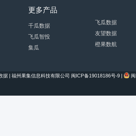
更多产品
飞瓜数据
千瓜数据
友望数据
飞瓜智投
橙果数航
集瓜
21 西瓜数据 | 福州果集信息科技有限公司
闽ICP备19018186号-9
|
闽