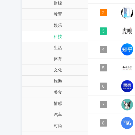
财经
2
教育
娱乐
3
科技
生活
4
体育
5
文化
旅游
6
美食
情感
7
汽车
8
时尚