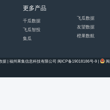
更多产品
飞瓜数据
千瓜数据
友望数据
飞瓜智投
橙果数航
集瓜
21 西瓜数据 | 福州果集信息科技有限公司
闽ICP备19018186号-9
|
闽