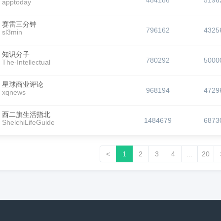
484186
5196
apptoday
赛雷三分钟
796162
4325
sl3min
知识分子
780292
5000
The-Intellectual
星球商业评论
968194
4729
xqnews
西二旗生活指北
1484679
6873
ShelchiLifeGuide
<
1
2
3
4
...
20