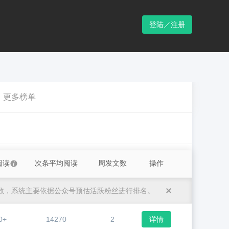
登陆／注册
更多榜单
阅读
次条平均阅读
周发文数
操作
数，系统主要依据公众号预估活跃粉丝进行排名。
0+
14270
2
详情