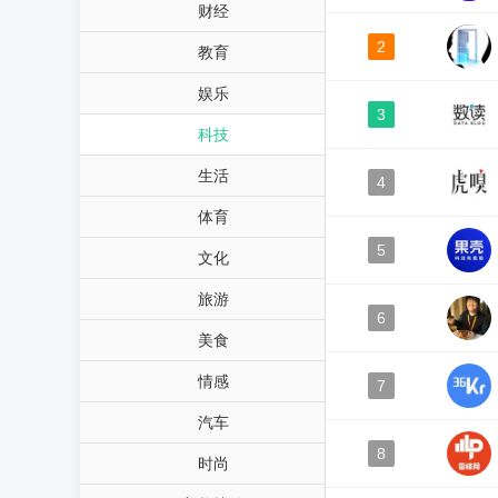
财经
2
教育
娱乐
3
科技
生活
4
体育
5
文化
旅游
6
美食
情感
7
汽车
8
时尚