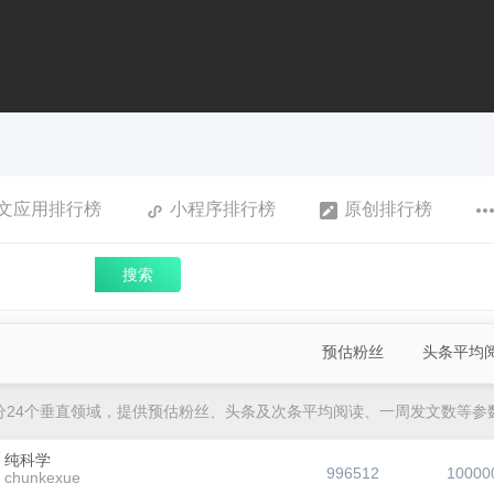
文应用排行榜
小程序排行榜
原创排行榜
搜索
预估粉丝
头条平均
分24个垂直领域，提供预估粉丝、头条及次条平均阅读、一周发文数等参
纯科学
996512
10000
chunkexue