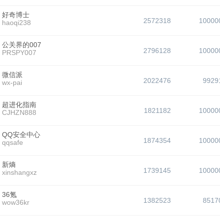
好奇博士
2572318
10000
haoqi238
公关界的007
2796128
10000
PRSPY007
微信派
2022476
9929
wx-pai
超进化指南
1821182
10000
CJHZN888
QQ安全中心
1874354
10000
qqsafe
新熵
1739145
10000
xinshangxz
36氪
1382523
8517
wow36kr