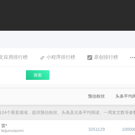
文应用排行榜
小程序排行榜
原创排行榜
搜索
预估粉丝
头条平均
分24个垂直领域，提供预估粉丝、头条及次条平均阅读、一周发文数等参
雷*
3251129
10000
leijunxiaomi