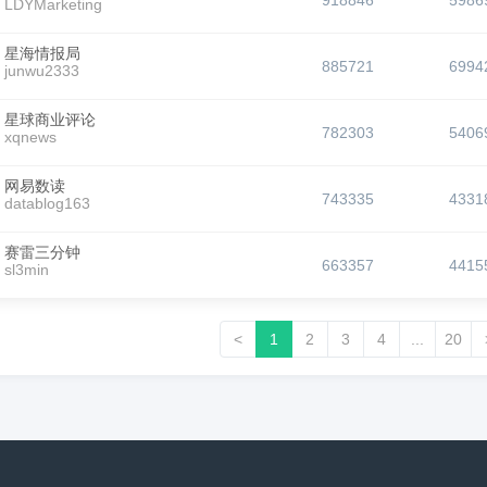
918846
5986
LDYMarketing
星海情报局
885721
6994
junwu2333
星球商业评论
782303
5406
xqnews
网易数读
743335
4331
datablog163
赛雷三分钟
663357
4415
sl3min
<
1
2
3
4
...
20