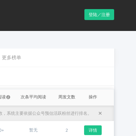
登陆／注册
更多榜单
阅读
次条平均阅读
周发文数
操作
数，系统主要依据公众号预估活跃粉丝进行排名。
暂无
0+
2
详情