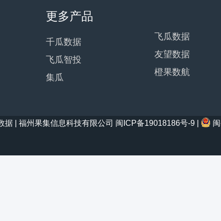
更多产品
飞瓜数据
千瓜数据
友望数据
飞瓜智投
橙果数航
集瓜
21 西瓜数据 | 福州果集信息科技有限公司
闽ICP备19018186号-9
|
闽