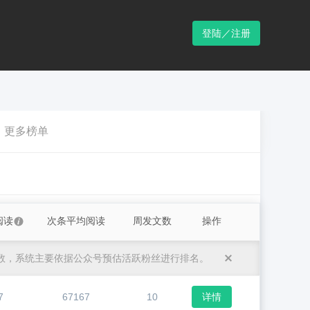
登陆／注册
更多榜单
阅读
次条平均阅读
周发文数
操作
数，系统主要依据公众号预估活跃粉丝进行排名。
7
67167
10
详情