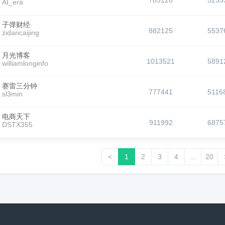
785126
5255
AI_era
子弹财经
882125
5537
zidancaijing
月光博客
1013521
5891
williamlonginfo
赛雷三分钟
777441
5116
sl3min
电商天下
911992
6875
DSTX355
<
1
2
3
4
...
20