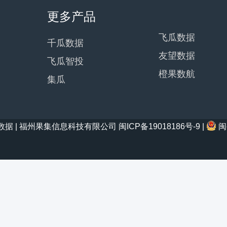
更多产品
飞瓜数据
千瓜数据
友望数据
飞瓜智投
橙果数航
集瓜
21 西瓜数据 | 福州果集信息科技有限公司
闽ICP备19018186号-9
|
闽