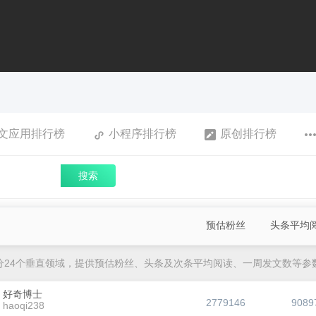
文应用排行榜
小程序排行榜
原创排行榜
搜索
预估粉丝
头条平均
分24个垂直领域，提供预估粉丝、头条及次条平均阅读、一周发文数等参
好奇博士
2779146
9089
haoqi238