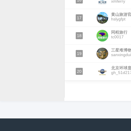
16
xmferry
黄山旅游
17
hslygfpt
同程旅行
18
tc0017
三星堆博
19
sanxingdu
北京环球
20
gh_51d21