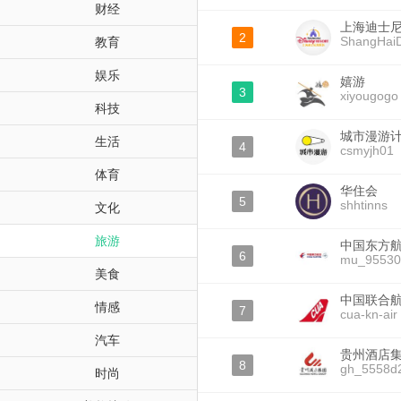
财经
上海迪士
2
ShangHaiD
教育
娱乐
嬉游
3
xiyougogo
科技
城市漫游
生活
4
csmyjh01
体育
华住会
5
shhtinns
文化
旅游
中国东方
6
mu_95530
美食
中国联合
情感
7
cua-kn-air
汽车
贵州酒店
8
gh_5558d
时尚