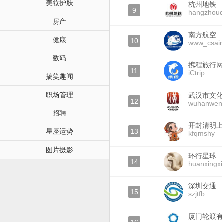
美妆护肤
杭州地铁
9
hangzhoud
房产
南方航空
健康
10
www_csai
数码
携程旅行
11
iCtrip
搞笑趣闻
职场管理
武汉市文
12
wuhanwen
招聘
开封清明
星座运势
13
kfqmshy
图片摄影
环行星球
14
huanxingx
深圳交通
15
szjtfb
厦门轮渡