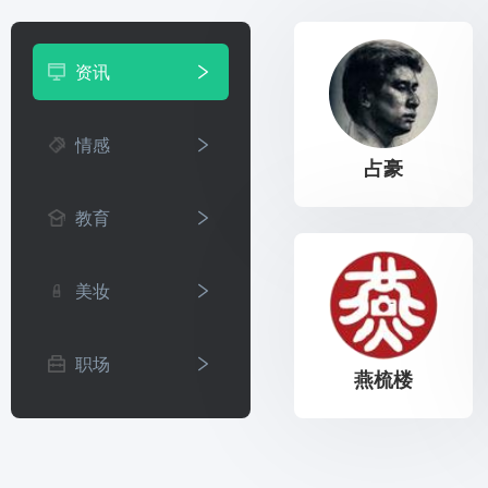
资讯
情感
占豪
教育
美妆
职场
燕梳楼