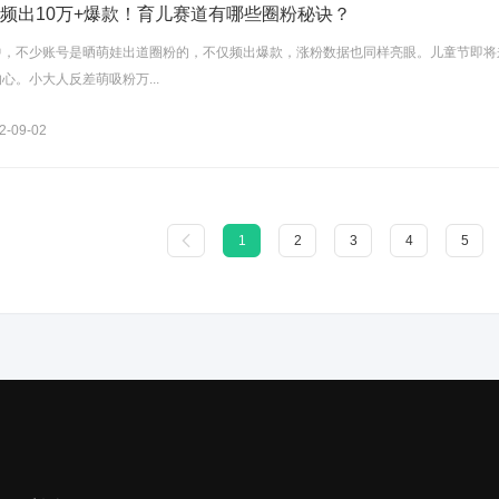
，频出10万+爆款！育儿赛道有哪些圈粉秘诀？
中，不少账号是晒萌娃出道圈粉的，不仅频出爆款，涨粉数据也同样亮眼。儿童节即将
心。小大人反差萌吸粉万...
-09-02
1
2
3
4
5