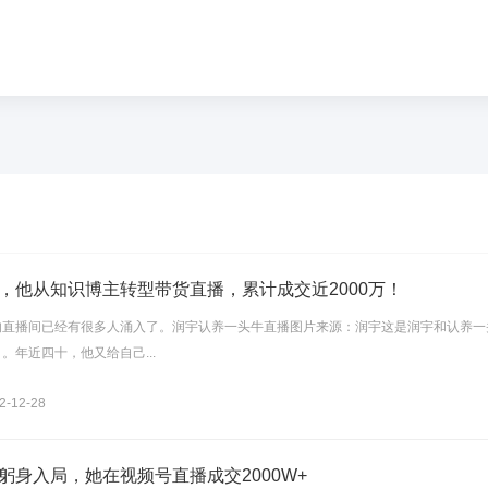
，他从知识博主转型带货直播，累计成交近2000万！
的直播间已经有很多人涌入了。润宇认养一头牛直播图片来源：润宇这是润宇和认养一
。年近四十，他又给自己...
-12-28
躬身入局，她在视频号直播成交2000W+