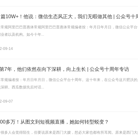
0多篇10W+！他说：微信生态风正大，我们无暇做其他 | 公众号
体常规阿里巴巴普惠体常规阿里巴巴普惠体常规编者按：年月日年月日，微信公众平台
业者以及机构。如今十年...
-09-14
第7年，他们依然在向下深耕，向上生长 | 公众号十周年专访
体常规编者按：年月日年月日，微信公众平台十周年。这十年来，在公众号这片肥沃的
深耕。西瓜数据先后对话...
-09-07
200多万！从图文到短视频直播，她如何转型蜕变？
许很多人会觉得陌生，但要说原来是西门大嫂，想必大家也都有所耳闻。原来是西门大