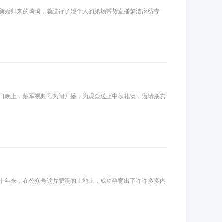
新婚归来的琦琦，就进行了她个人的第场带货直播梦洁家纺专
日晚上，戴军视频号热闹开播，为观众送上中秋礼物，邀请朋友
十年来，在公众号这片肥沃的土地上，成功孕育出了许许多多内