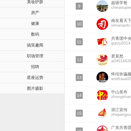
美妆护肤
超级学爸
9
chinasupe
房产
南友看天
健康
10
simanantv
数码
共青团中
11
gqtzy2014
搞笑趣闻
职场管理
君莫愁
12
a0451663
招聘
终结诈骗
星座运势
13
antifraud2
图片摄影
中山发布
14
zhongshan
浙江宣传
15
zhejiangx
广东共青