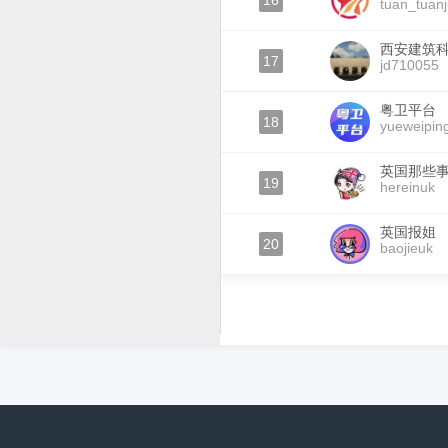
16
tuan_tuan
西安建筑
17
jd710055
粤卫平台
18
yueweiping
英国那些
19
hereinuk
英国报姐
20
baojieuk