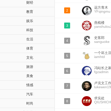
财经
远方青木
2
YFqingmu
教育
娱乐
燕梳楼
3
yanshulou
科技
史客郎
生活
4
sanguoke
体育
一个坏土
5
iamhtd
文化
旅游
冯站长之
6
fgzadmin
美食
卢克文工
情感
7
lukewen1
汽车
求实处
8
QIUSHICH
时尚