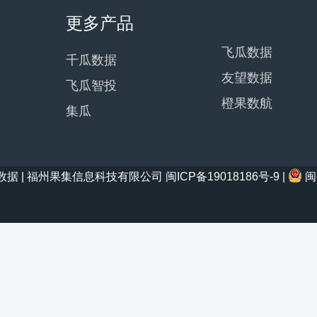
更多产品
飞瓜数据
千瓜数据
友望数据
飞瓜智投
橙果数航
集瓜
21 西瓜数据 | 福州果集信息科技有限公司
闽ICP备19018186号-9
|
闽