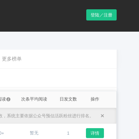
登陆／注册
更多榜单
阅读
次条平均阅读
日发文数
操作
数，系统主要依据公众号预估活跃粉丝进行排名。
暂无
0+
1
详情