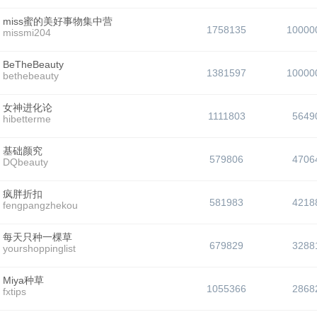
miss蜜的美好事物集中营
1758135
10000
missmi204
BeTheBeauty
1381597
10000
bethebeauty
女神进化论
1111803
5649
hibetterme
基础颜究
579806
4706
DQbeauty
疯胖折扣
581983
4218
fengpangzhekou
每天只种一棵草
679829
3288
yourshoppinglist
Miya种草
1055366
2868
fxtips