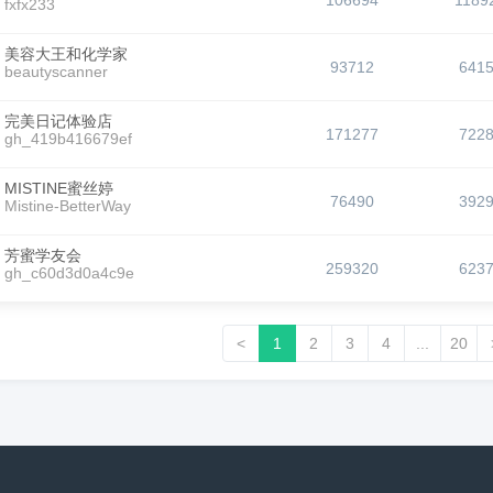
106694
1189
fxfx233
美容大王和化学家
93712
641
beautyscanner
完美日记体验店
171277
722
gh_419b416679ef
MISTINE蜜丝婷
76490
392
Mistine-BetterWay
芳蜜学友会
259320
623
gh_c60d3d0a4c9e
<
1
2
3
4
...
20