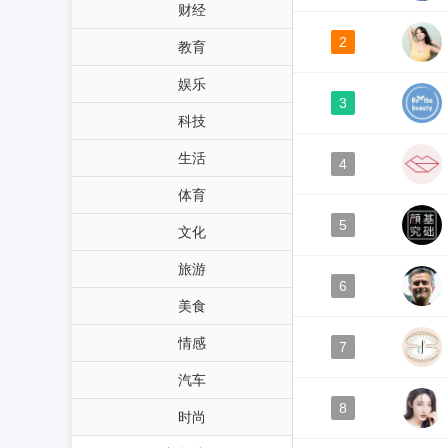
财经
2
教育
娱乐
3
科技
生活
4
体育
5
文化
旅游
6
美食
情感
7
汽车
8
时尚