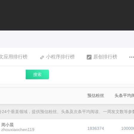
文应用排行榜
小程序排行榜
原创排行榜
搜索
预估粉丝
头条平均
分24个垂直领域，提供预估粉丝、头条及次条平均阅读、一周发文数等参
周小晨
1836374
10000
zhouxiaochen119