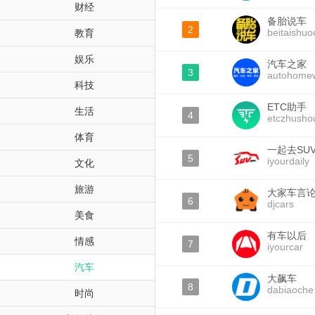
财经
备胎说车
2
beitaishuo
教育
娱乐
汽车之家
3
autohomew
科技
ETC助手
生活
4
etczhusho
体育
一起去SU
5
iyourdaily
文化
旅游
大家车言
6
djcars
美食
有车以后
情感
7
iyourcar
汽车
大飙车
8
dabiaoche
时尚