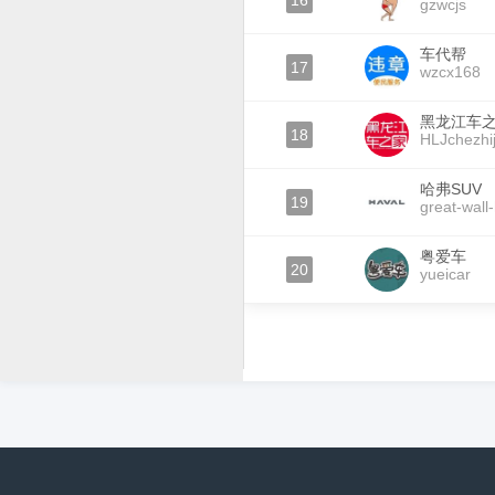
16
gzwcjs
车代帮
17
wzcx168
黑龙江车
18
HLJchezhij
哈弗SUV
19
great-wall
粤爱车
20
yueicar