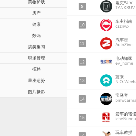
美妆护肤
坦克SUV
9
TANKSUV
房产
车主指南
健康
10
czznwx
数码
汽车志
11
AutoZine
搞笑趣闻
职场管理
电动知家
12
ev_home
招聘
蔚来
星座运势
13
NIO-Wech
图片摄影
宝马客
14
bmwcarma
爱车的诺
15
icheNuon
玩车教授