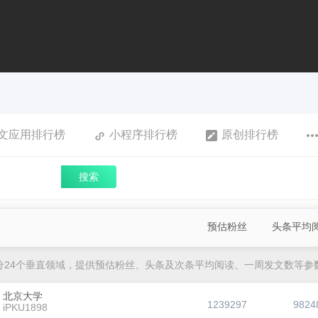
文应用排行榜
小程序排行榜
原创排行榜
搜索
预估粉丝
头条平均
分24个垂直领域，提供预估粉丝、头条及次条平均阅读、一周发文数等参
北京大学
1239297
9824
iPKU1898