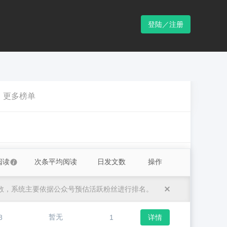
登陆／注册
更多榜单
阅读
次条平均阅读
日发文数
操作
数，系统主要依据公众号预估活跃粉丝进行排名。
暂无
8
1
详情