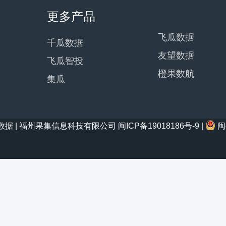
更多产品
飞瓜数据
千瓜数据
友望数据
飞瓜智投
橙果数航
集瓜
21 西瓜数据 | 福州果集信息科技有限公司
闽ICP备19018186号-9
|
闽