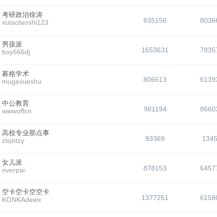
考研政治徐涛
835156
8036
xutaolaoshi123
男孩派
1653631
7835
boy666dj
募格学术
806613
6139
mugexueshu
中公教育
981194
8660
wwwoffcn
高校专业那点事
93369
134
zlsjntzy
女儿派
878153
6457
nverpai
空卡空卡空空卡
1377251
6158
KONKAdewx