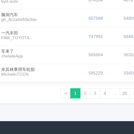
674184
4678
byd-auto
脑洞汽车
657588
5480
gh_8c2a4d50e3de
一汽丰田
747991
5849
FAW_TOYOTA
车来了
565604
3632
chelaileApp
米其林乘用车轮胎
585229
3345
MichelinTCCN
<
1
2
3
4
...
20