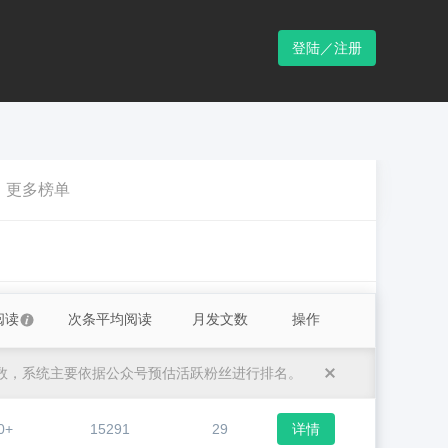
登陆／注册
更多榜单
阅读
次条平均阅读
月发文数
操作
数，系统主要依据公众号预估活跃粉丝进行排名。
0+
15291
29
详情