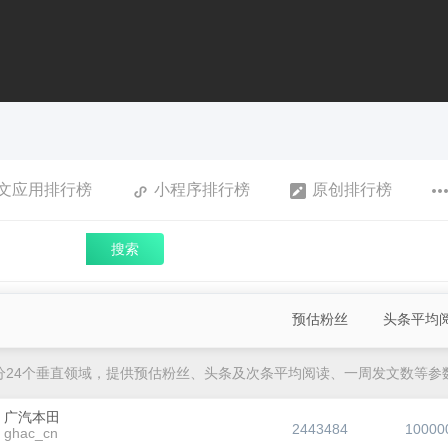
文应用排行榜
小程序排行榜
原创排行榜
搜索
预估粉丝
头条平均
分24个垂直领域，提供预估粉丝、头条及次条平均阅读、一周发文数等参
广汽本田
2443484
10000
ghac_cn