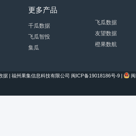
更多产品
飞瓜数据
千瓜数据
友望数据
飞瓜智投
橙果数航
集瓜
21 西瓜数据 | 福州果集信息科技有限公司
闽ICP备19018186号-9
|
闽