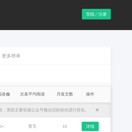
登陆／注册
更多榜单
阅读
次条平均阅读
月发文数
操作
数，系统主要依据公众号预估活跃粉丝进行排名。
暂无
0+
10
详情