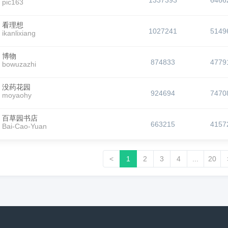
1337393
6466
pic163
看理想
1027241
5149
ikanlixiang
博物
874833
4779
bowuzazhi
没药花园
924694
7470
moyaohy
百草园书店
663215
4157
Bai-Cao-Yuan
<
1
2
3
4
...
20