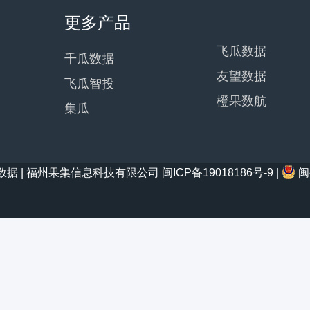
更多产品
飞瓜数据
千瓜数据
友望数据
飞瓜智投
橙果数航
集瓜
21 西瓜数据 | 福州果集信息科技有限公司
闽ICP备19018186号-9
|
闽