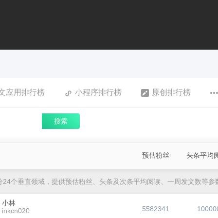
文应用排行榜
小程序排行榜
原创排行榜
搜索
预估粉丝
头条平均
分24个垂直领域，提供预估粉丝、头条及次条平均阅读、一周发文数等参
小林
5582341
10000
inkcn020