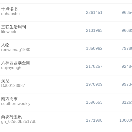
十点读书
2261451
9685
duhaoshu
三联生活周刊
2131963
9668
lifeweek
人物
1850962
7978
renwumag1980
六神磊磊读金庸
2178257
9248
dujinyong6
洞见
1970909
9973
DJ00123987
南方周末
1596653
8126
southernweekly
两块砖墨讯
1771998
10000
gh_02de0b2b17db