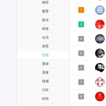
财经
2
教育
娱乐
3
科技
生活
4
体育
5
文化
旅游
6
美食
情感
7
汽车
8
时尚