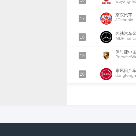
16
wuyang-h
京东汽车
17
JDchepin
奔驰汽车
18
MBFinanci
保时捷中
19
PorscheW
东风日产
20
dongfengr