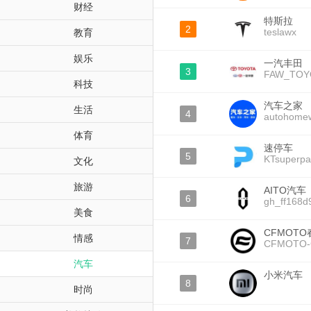
财经
特斯拉
2
teslawx
教育
娱乐
一汽丰田
3
FAW_TOY
科技
汽车之家
生活
4
autohomew
体育
速停车
5
KTsuperpa
文化
旅游
AITO汽车
6
gh_ff168d
美食
CFMOT
情感
7
CFMOTO
汽车
小米汽车
8
时尚