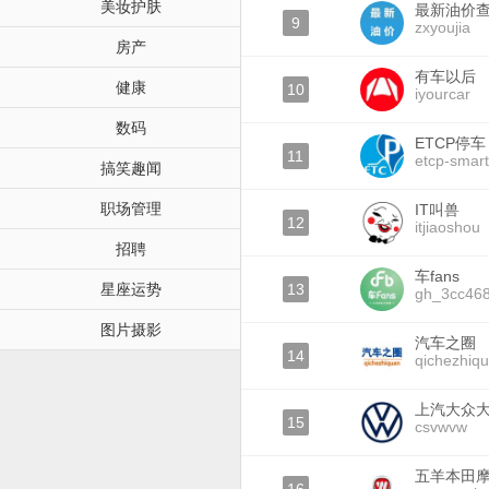
美妆护肤
最新油价
9
zxyoujia
房产
有车以后
健康
10
iyourcar
数码
ETCP停车
11
etcp-smart
搞笑趣闻
职场管理
IT叫兽
12
itjiaoshou
招聘
车fans
星座运势
13
gh_3cc46
图片摄影
汽车之圈
14
qichezhiq
上汽大众
15
csvwvw
五羊本田