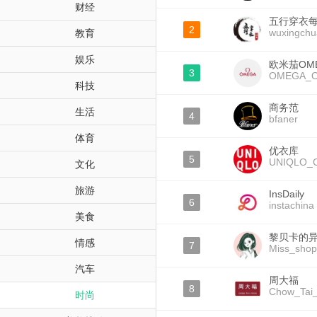
财经
五行穿衣
2
wuxingchu
教育
娱乐
欧米茄OM
3
OMEGA_Off
科技
商务范
生活
4
bfaner
体育
优衣库
5
UNIQLO_
文化
旅游
InsDaily
6
instachina
美食
黎贝卡的
情感
7
Miss_shop
汽车
周大福
8
Chow_Tai
时尚