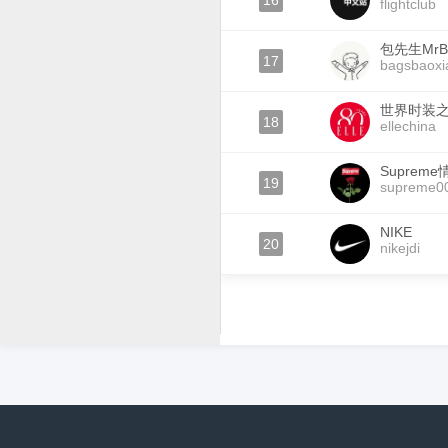
16
flightclub
包先生MrB
17
bagsbaoxi
世界时装之
18
ellechina
Suprem
19
supreme0
NIKE
20
nikejdi