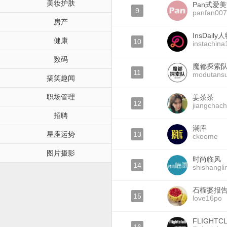
美妆护肤
Pan式爱
9
panfan007
房产
InsDaily
健康
10
instachina
数码
魔都探索
11
modutansu
搞笑趣闻
职场管理
姜茶茶
12
jiangchac
招聘
潮库
星座运势
13
ckoome
图片摄影
时尚临风
14
shishangli
石榴婆报
15
love16po
FLIGHT