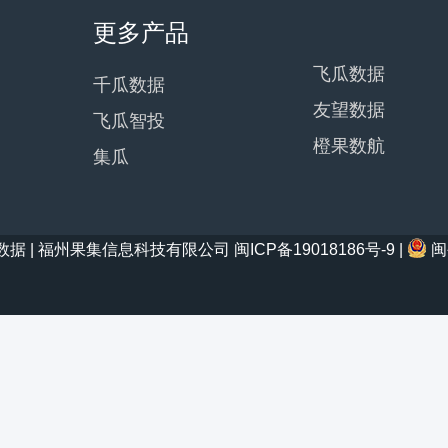
更多产品
飞瓜数据
千瓜数据
友望数据
飞瓜智投
橙果数航
集瓜
21 西瓜数据 | 福州果集信息科技有限公司
闽ICP备19018186号-9
|
闽