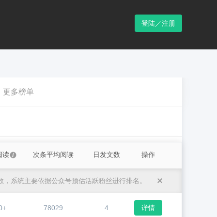
登陆／注册
更多榜单
阅读
次条平均阅读
日发文数
操作
数，系统主要依据公众号预估活跃粉丝进行排名。
0+
78029
4
详情