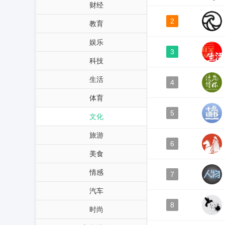
财经
2
教育
娱乐
3
科技
生活
4
体育
5
文化
旅游
6
美食
情感
7
汽车
8
时尚