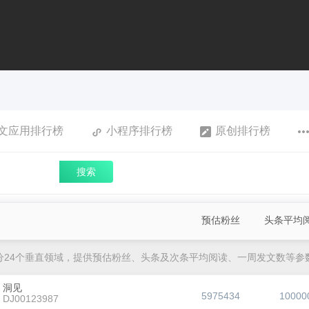
文应用排行榜
小程序排行榜
原创排行榜
搜索
预估粉丝
头条平均
分24个垂直领域，提供预估粉丝、头条及次条平均阅读、一周发文数等参
洞见
5975434
10000
DJ00123987