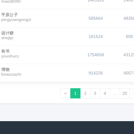
1483920
2469
maizi8090
平原公子
585664
4835
pingyuangongzi
设计癖
181524
605
shejipi
有书
1754658
4312
youshucc
博物
914226
4057
bowuzazhi
<
1
2
3
4
...
20