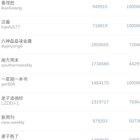
看理想
949915
10000
ikanlixiang
汉服
718819
10000
hanfu577
六神磊磊读金庸
2859555
7266
dujinyong6
南方周末
1734588
4429
southernweekly
一星期一本书
1464170
10000
yer808
老子道德经
1319717
7636
LZDDJ-1
新周刊
979203
5073
new-weekly
麦子熟了