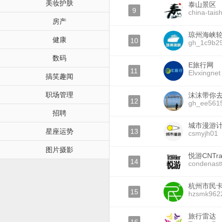
美妆护肤
泰山景区
9
china-tais
房产
琼州海峡
健康
10
gh_1c9b2
数码
E旅行网
11
Elvxingnet
搞笑趣闻
职场管理
沫沫带你
12
gh_ee561
招聘
城市漫游
星座运势
13
csmyjh01
图片摄影
悦游CNTrav
14
condenastt
杭州市民
15
hzsmk962
旅行雷达