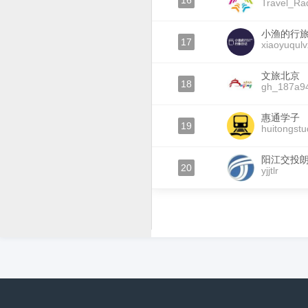
16
Travel_Ra
小渔的行
17
xiaoyuqulv
文旅北京
18
gh_187a9
惠通学子
19
huitongstu
阳江交投
20
yjjtlr