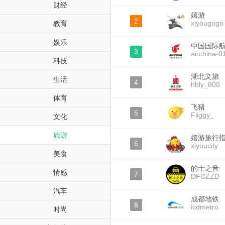
财经
嬉游
2
xiyougogo
教育
娱乐
中国国际
3
airchina-0
科技
湖北文旅
生活
4
hbly_808
体育
飞猪
5
Fliggy_
文化
旅游
嬉游旅行
6
xiyoucity
美食
的士之音
情感
7
DFCZZD
汽车
成都地铁
8
icdmetro
时尚