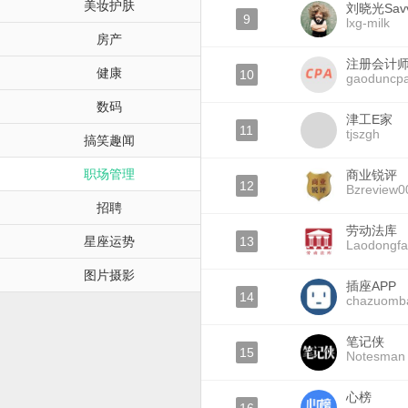
美妆护肤
刘晓光Sav
9
lxg-milk
房产
注册会计
健康
10
gaoduncp
数码
津工E家
11
tjszgh
搞笑趣闻
职场管理
商业锐评
12
Bzreview0
招聘
劳动法库
星座运势
13
Laodongfa
图片摄影
插座APP
14
chazuomb
笔记侠
15
Notesman
心榜