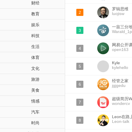
财经
罗辑思维
2
luojisw
教育
娱乐
一亩三分地W
3
Warald_1p
科技
网易公开
生活
4
open163
体育
Kyle
5
kylehello
文化
旅游
经管之家
6
jgjgedu
美食
超级简历Wo
情感
7
wondercv
汽车
Leon在路
8
Leon-talk
时尚