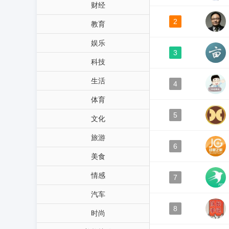
财经
2
教育
娱乐
3
科技
生活
4
体育
5
文化
旅游
6
美食
情感
7
汽车
8
时尚