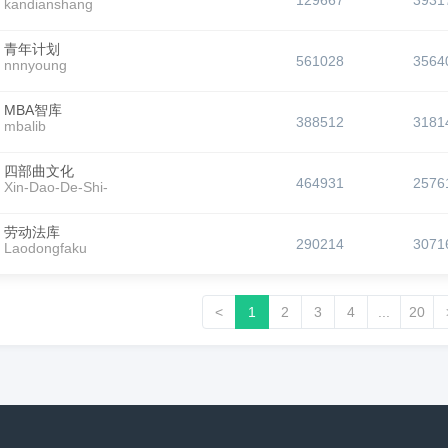
129667
3931
kandianshang
青年计划
561028
3564
nnnyoung
MBA智库
388512
3181
mbalib
四部曲文化
464931
2576
Xin-Dao-De-Shi-
劳动法库
290214
3071
Laodongfaku
<
1
2
3
4
...
20