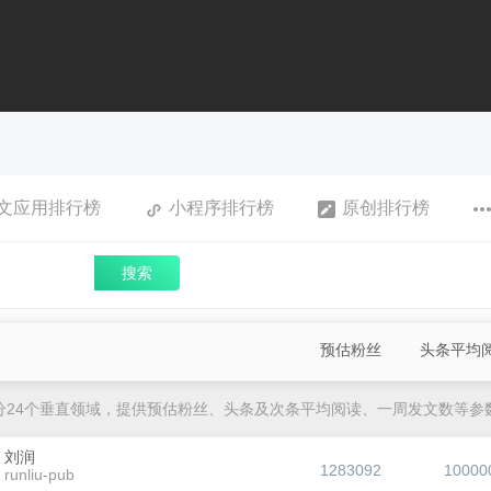
文应用排行榜
小程序排行榜
原创排行榜
搜索
预估粉丝
头条平均
分24个垂直领域，提供预估粉丝、头条及次条平均阅读、一周发文数等参
刘润
1283092
10000
runliu-pub