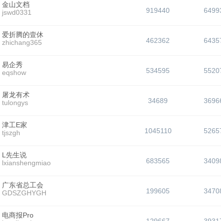
金山文档
919440
6499
jswd0331
爱折腾的壹休
462362
6435
zhichang365
易企秀
534595
5520
eqshow
屠龙有术
34689
3696
tulongys
津工E家
1045110
5265
tjszgh
L先生说
683565
3409
lxianshengmiao
广东省总工会
199605
3470
GDSZGHYGH
电商报Pro