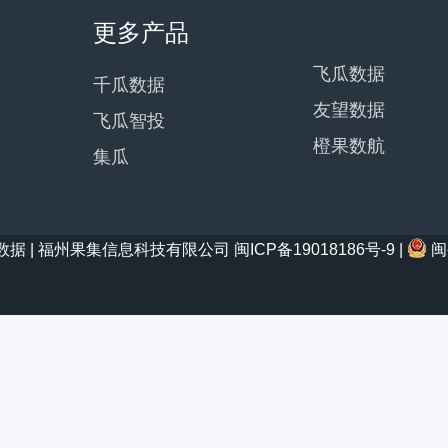
更多产品
飞瓜数据
千瓜数据
友望数据
飞瓜智投
橙果数航
集瓜
21 西瓜数据 | 福州果集信息科技有限公司
闽ICP备19018186号-9
|
闽