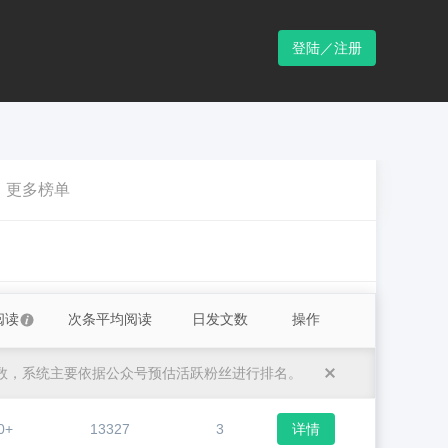
登陆／注册
更多榜单
阅读
次条平均阅读
日发文数
操作
数，系统主要依据公众号预估活跃粉丝进行排名。
0+
13327
3
详情