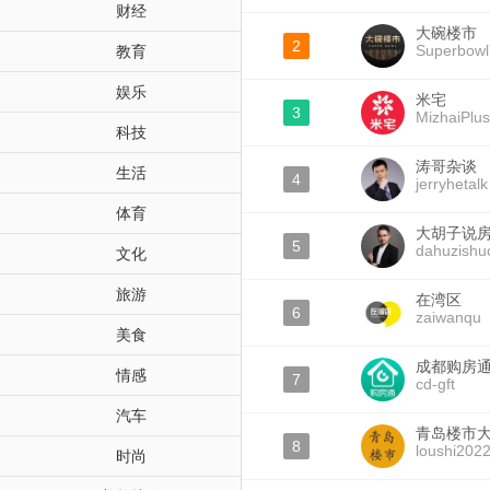
财经
大碗楼市
2
Superbowl
教育
娱乐
米宅
3
MizhaiPlus
科技
涛哥杂谈
生活
4
jerryhetalk
体育
大胡子说
5
dahuzishu
文化
旅游
在湾区
6
zaiwanqu
美食
成都购房
情感
7
cd-gft
汽车
青岛楼市
8
loushi202
时尚