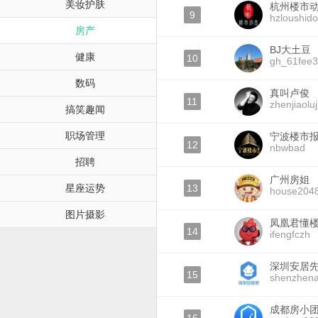
美妆护肤
杭州楼市
9
hzloushido
房产
BJ大土豆
健康
10
gh_61fee
数码
真叫卢俊
11
zhenjiaolu
搞笑趣闻
职场管理
宁波楼市
12
nbwbad
招聘
广州房姐
星座运势
13
house204
图片摄影
凤凰君懂
14
ifengfczh
深圳安居
15
shenzhena
成都房小