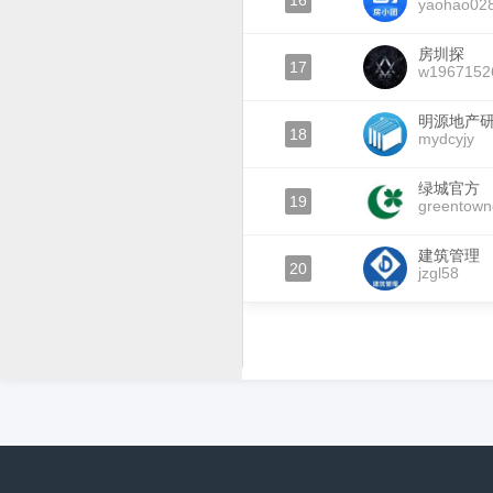
16
yaohao02
房圳探
17
w1967152
明源地产
18
mydcyjy
绿城官方
19
greentown
建筑管理
20
jzgl58