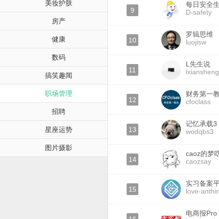
美妆护肤
每日安全
9
D-safety
房产
罗辑思维
健康
10
luojisw
数码
L先生说
11
lxianshen
搞笑趣闻
职场管理
财务第一
12
cfoclass
招聘
记忆承载3
星座运势
13
wodqbs3
图片摄影
caoz的梦
14
caozsay
实习备案
15
love-anthi
电商报Pro