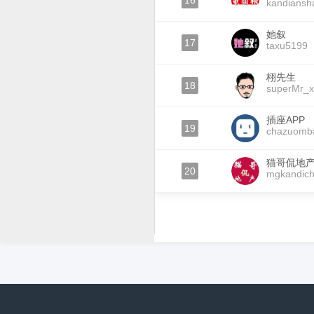
16
kandiansh
她叙
17
taxu5199
栩先生
18
superMr_
插座APP
19
chazuomb
猫哥侃地
20
mgkandic