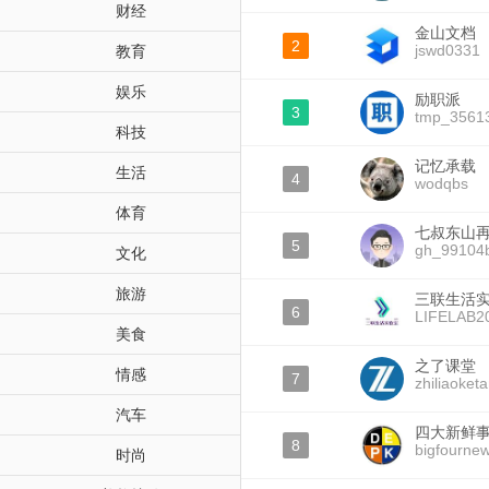
财经
金山文档
2
jswd0331
教育
娱乐
励职派
3
tmp_3561
科技
记忆承载
生活
4
wodqbs
体育
七叔东山
5
gh_99104
文化
旅游
三联生活
6
LIFELAB2
美食
之了课堂
情感
7
zhiliaoket
汽车
四大新鲜
8
bigfourne
时尚